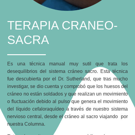
TERAPIA CRANEO-
SACRA
Es una técnica manual muy sutil que trata los
desequilibrios del sistema cráneo sacro. Esta técnica
fue descubierta por el Dr. Sutherland, que tras mucho
investigar, se dio cuenta y comprobó que los huesos del
cráneo no están soldados y que realizan un movimiento
o fluctuación debido al pulso que genera el movimiento
del líquido cefaloraquídeo a través de nuestro sistema
nervioso central, desde el cráneo al sacro viajando por
nuestra Columna.